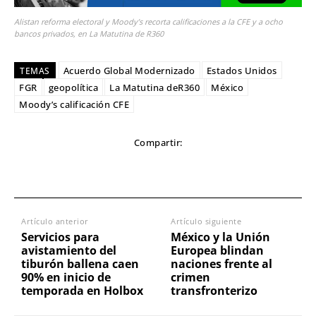
Alistan reforma electoral y Moody’s recorta calificaciones a la CFE y a ocho
bancos privados, en La Matutina de R360
Acuerdo Global Modernizado
Estados Unidos
TEMAS
FGR
geopolítica
La Matutina deR360
México
Moody’s calificación CFE
Compartir:
Artículo anterior
Artículo siguiente
Servicios para
México y la Unión
avistamiento del
Europea blindan
tiburón ballena caen
naciones frente al
90% en inicio de
crimen
temporada en Holbox
transfronterizo