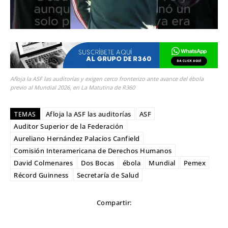
Afloja la ASF las auditorías y exigen cerco fronterizo ante avance del ébola
previo al Mundial 2026, en La Matutina de R360
Afloja la ASF las auditorías
ASF
TEMAS
Auditor Superior de la Federación
Aureliano Hernández Palacios Canfield
Comisión Interamericana de Derechos Humanos
David Colmenares
Dos Bocas
ébola
Mundial
Pemex
Récord Guinness
Secretaría de Salud
Compartir: