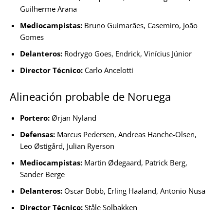
Guilherme Arana
Mediocampistas:
Bruno Guimarães, Casemiro, João
Gomes
Delanteros:
Rodrygo Goes, Endrick, Vinícius Júnior
Director Técnico:
Carlo Ancelotti
Alineación probable de Noruega
Portero:
Ørjan Nyland
Defensas:
Marcus Pedersen, Andreas Hanche-Olsen,
Leo Østigård, Julian Ryerson
Mediocampistas:
Martin Ødegaard, Patrick Berg,
Sander Berge
Delanteros:
Oscar Bobb, Erling Haaland, Antonio Nusa
Director Técnico:
Ståle Solbakken