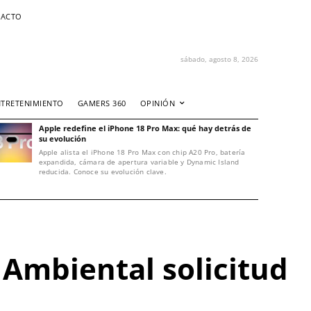
ACTO
sábado, agosto 8, 2026
NTRETENIMIENTO
GAMERS 360
OPINIÓN
Apple redefine el iPhone 18 Pro Max: qué hay detrás de
su evolución
Apple alista el iPhone 18 Pro Max con chip A20 Pro, batería
expandida, cámara de apertura variable y Dynamic Island
reducida. Conoce su evolución clave.
 Ambiental solicitud