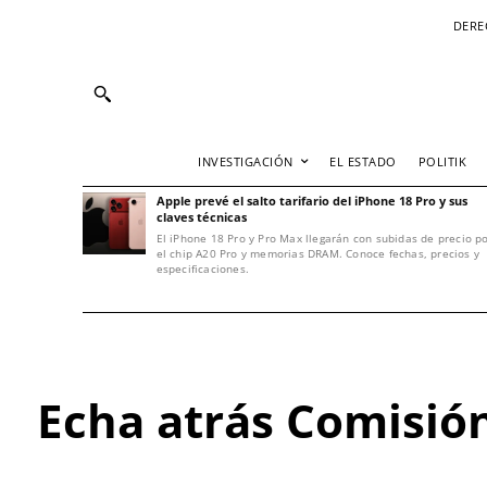
DERE
INVESTIGACIÓN
EL ESTADO
POLITIK
Apple prevé el salto tarifario del iPhone 18 Pro y sus
claves técnicas
El iPhone 18 Pro y Pro Max llegarán con subidas de precio p
el chip A20 Pro y memorias DRAM. Conoce fechas, precios y
especificaciones.
Echa atrás Comisión