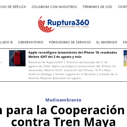
CHO DE RÉPLICA
COLABORA CON NOSOTROS
TÉRMINOS DE USO
CONT
LADO B
OBSERVATORIO
PERIODISMO DE SERVICIO
EL MADRAZO
E
Apple reconfigura lanzamiento del iPhone 18; resultados
Melate 4247 del 2 de agosto y más
or
Resumen de Ruptura360 | Noticias destacadas del 3 de
agosto de 2026: Apple reconfigura lanzamiento del iPhone 18;
resultados Melate 4247; evolución del iPhone 18 Pro Max;
América doblega a Santos Laguna en el Banorte y trámite de la
Pensión Mujeres Bienestar en agosto.
Medioambiente
 para la Cooperación
contra Tren Maya