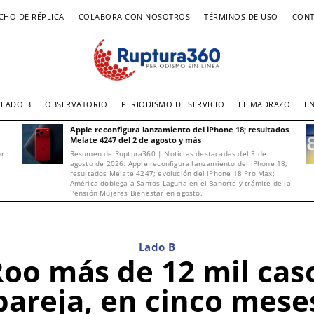
CHO DE RÉPLICA
COLABORA CON NOSOTROS
TÉRMINOS DE USO
CONT
LADO B
OBSERVATORIO
PERIODISMO DE SERVICIO
EL MADRAZO
E
Apple reconfigura lanzamiento del iPhone 18; resultados
Melate 4247 del 2 de agosto y más
or
Resumen de Ruptura360 | Noticias destacadas del 3 de
agosto de 2026: Apple reconfigura lanzamiento del iPhone 18;
resultados Melate 4247; evolución del iPhone 18 Pro Max;
América doblega a Santos Laguna en el Banorte y trámite de la
Pensión Mujeres Bienestar en agosto.
Lado B
o más de 12 mil caso
pareja, en cinco mese