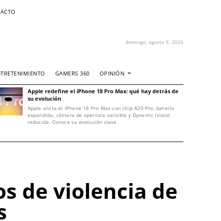
ACTO
domingo, agosto 9, 2026
NTRETENIMIENTO
GAMERS 360
OPINIÓN
Apple redefine el iPhone 18 Pro Max: qué hay detrás de
su evolución
Apple alista el iPhone 18 Pro Max con chip A20 Pro, batería
expandida, cámara de apertura variable y Dynamic Island
reducida. Conoce su evolución clave.
s de violencia de
s