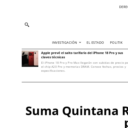
DERE
INVESTIGACIÓN
EL ESTADO
POLITIK
Apple prevé el salto tarifario del iPhone 18 Pro y sus
claves técnicas
El iPhone 18 Pro y Pro Max llegarán con subidas de precio p
el chip A20 Pro y memorias DRAM. Conoce fechas, precios y
especificaciones.
Suma Quintana Ro