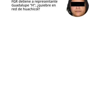
FGR detiene a representante
Guadalupe “H”; ¿quiebre en
red de huachicol?