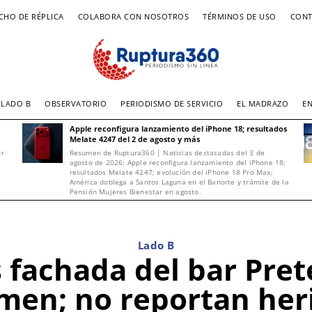
CHO DE RÉPLICA
COLABORA CON NOSOTROS
TÉRMINOS DE USO
CONT
LADO B
OBSERVATORIO
PERIODISMO DE SERVICIO
EL MADRAZO
E
Apple reconfigura lanzamiento del iPhone 18; resultados
Melate 4247 del 2 de agosto y más
or
Resumen de Ruptura360 | Noticias destacadas del 3 de
agosto de 2026: Apple reconfigura lanzamiento del iPhone 18;
resultados Melate 4247; evolución del iPhone 18 Pro Max;
América doblega a Santos Laguna en el Banorte y trámite de la
Pensión Mujeres Bienestar en agosto.
Lado B
 fachada del bar Pret
men; no reportan her