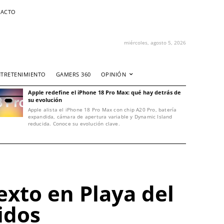
ACTO
miércoles, agosto 5, 2026
NTRETENIMIENTO
GAMERS 360
OPINIÓN
Apple redefine el iPhone 18 Pro Max: qué hay detrás de
su evolución
Apple alista el iPhone 18 Pro Max con chip A20 Pro, batería
expandida, cámara de apertura variable y Dynamic Island
reducida. Conoce su evolución clave.
exto en Playa del
idos