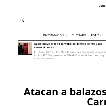
DERE
INVESTIGACIÓN
EL ESTADO
POLITIK
Apple prevé el salto tarifario del iPhone 18 Pro y sus
claves técnicas
El iPhone 18 Pro y Pro Max llegarán con subidas de precio p
el chip A20 Pro y memorias DRAM. Conoce fechas, precios y
especificaciones.
Atacan a balazos
Car