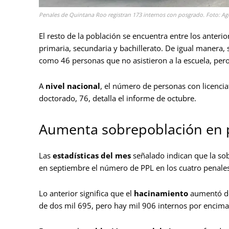
Penales de Quintana Roo registran 173 internos con posgrado. Foto: Ag
El resto de la población se encuentra entre los anteri
primaria, secundaria y bachillerato. De igual manera,
como 46 personas que no asistieron a la escuela, pero 
A
nivel nacional
, el número de personas con licencia
doctorado, 76, detalla el informe de octubre.
Aumenta sobrepoblación en 
Las
estadísticas del mes
señalado indican que la so
en septiembre el número de PPL en los cuatro penales
Lo anterior significa que el
hacinamiento
aumentó del
de dos mil 695, pero hay mil 906 internos por encima 