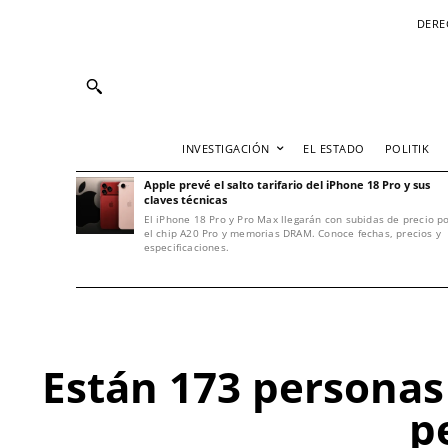
DERE
INVESTIGACIÓN
EL ESTADO
POLITIK
Apple prevé el salto tarifario del iPhone 18 Pro y sus
claves técnicas
El iPhone 18 Pro y Pro Max llegarán con subidas de precio p
el chip A20 Pro y memorias DRAM. Conoce fechas, precios y
especificaciones.
Están 173 personas 
p