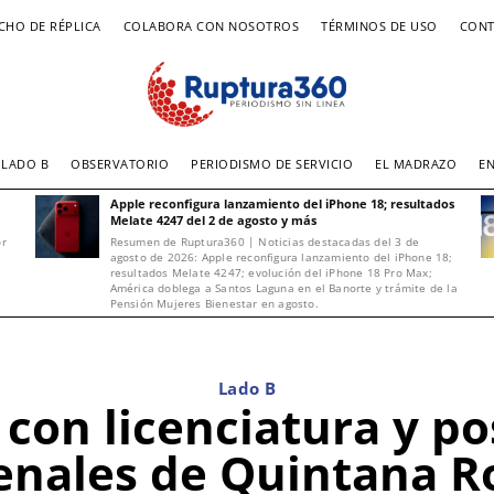
CHO DE RÉPLICA
COLABORA CON NOSOTROS
TÉRMINOS DE USO
CONT
LADO B
OBSERVATORIO
PERIODISMO DE SERVICIO
EL MADRAZO
E
Apple reconfigura lanzamiento del iPhone 18; resultados
Melate 4247 del 2 de agosto y más
or
Resumen de Ruptura360 | Noticias destacadas del 3 de
agosto de 2026: Apple reconfigura lanzamiento del iPhone 18;
resultados Melate 4247; evolución del iPhone 18 Pro Max;
América doblega a Santos Laguna en el Banorte y trámite de la
Pensión Mujeres Bienestar en agosto.
Lado B
con licenciatura y p
enales de Quintana R