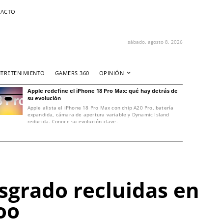
ACTO
sábado, agosto 8, 2026
NTRETENIMIENTO
GAMERS 360
OPINIÓN
Apple redefine el iPhone 18 Pro Max: qué hay detrás de
su evolución
Apple alista el iPhone 18 Pro Max con chip A20 Pro, batería
expandida, cámara de apertura variable y Dynamic Island
reducida. Conoce su evolución clave.
osgrado recluidas en
oo