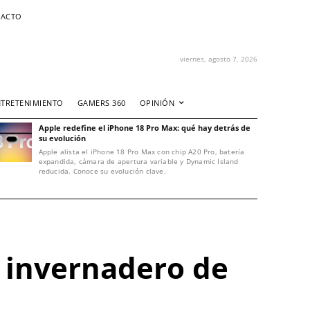
ACTO
viernes, agosto 7, 2026
NTRETENIMIENTO
GAMERS 360
OPINIÓN
Apple redefine el iPhone 18 Pro Max: qué hay detrás de
su evolución
Apple alista el iPhone 18 Pro Max con chip A20 Pro, batería
expandida, cámara de apertura variable y Dynamic Island
reducida. Conoce su evolución clave.
 invernadero de