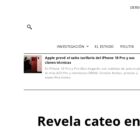
DERE
INVESTIGACIÓN
EL ESTADO
POLITIK
Apple prevé el salto tarifario del iPhone 18 Pro y sus
claves técnicas
El iPhone 18 Pro y Pro Max llegarán con subidas de precio p
el chip A20 Pro y memorias DRAM. Conoce fechas, precios y
especificaciones.
Revela cateo e