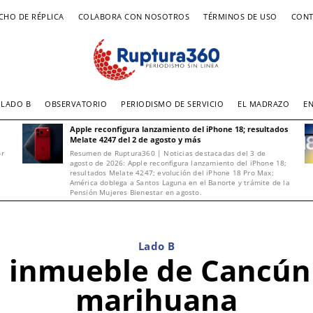
CHO DE RÉPLICA
COLABORA CON NOSOTROS
TÉRMINOS DE USO
CONT
LADO B
OBSERVATORIO
PERIODISMO DE SERVICIO
EL MADRAZO
E
Apple reconfigura lanzamiento del iPhone 18; resultados
Melate 4247 del 2 de agosto y más
or
Resumen de Ruptura360 | Noticias destacadas del 3 de
agosto de 2026: Apple reconfigura lanzamiento del iPhone 18;
resultados Melate 4247; evolución del iPhone 18 Pro Max;
América doblega a Santos Laguna en el Banorte y trámite de la
Pensión Mujeres Bienestar en agosto.
Lado B
n inmueble de Cancún
marihuana