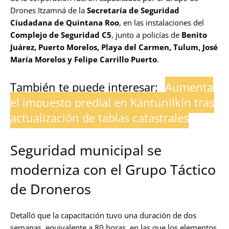
Drones Itzamná de la
Secretaría de Seguridad
Ciudadana de Quintana Roo
, en las instalaciones del
Complejo de Seguridad C5
, junto a policías de
Benito
Juárez, Puerto Morelos, Playa del Carmen, Tulum, José
María Morelos y Felipe Carrillo Puerto
.
También te puede interesar:
Aumenta
el impuesto predial en Kantunilkín tras
actualización de tablas catastrales
Seguridad municipal se
moderniza con el Grupo Táctico
de Droneros
Detalló que la capacitación tuvo una duración de dos
semanas, equivalente a 80 horas, en las que los elementos