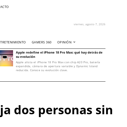
ACTO
viernes, agosto 7, 2026
NTRETENIMIENTO
GAMERS 360
OPINIÓN
Apple redefine el iPhone 18 Pro Max: qué hay detrás de
su evolución
Apple alista el iPhone 18 Pro Max con chip A20 Pro, batería
expandida, cámara de apertura variable y Dynamic Island
reducida. Conoce su evolución clave.
ja dos personas sin