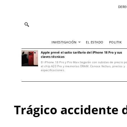
DERE
INVESTIGACIÓN
EL ESTADO
POLITIK
Apple prevé el salto tarifario del iPhone 18 Pro y sus
claves técnicas
El iPhone 18 Pro y Pro Max llegarán con subidas de precio p
el chip A20 Pro y memorias DRAM. Conoce fechas, precios y
especificaciones.
Trágico accidente 