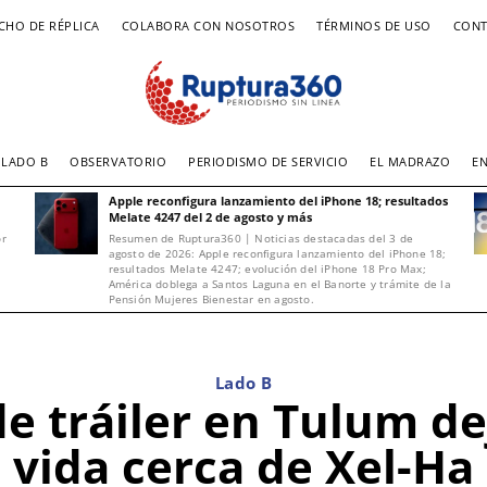
CHO DE RÉPLICA
COLABORA CON NOSOTROS
TÉRMINOS DE USO
CONT
LADO B
OBSERVATORIO
PERIODISMO DE SERVICIO
EL MADRAZO
E
Apple reconfigura lanzamiento del iPhone 18; resultados
Melate 4247 del 2 de agosto y más
or
Resumen de Ruptura360 | Noticias destacadas del 3 de
agosto de 2026: Apple reconfigura lanzamiento del iPhone 18;
resultados Melate 4247; evolución del iPhone 18 Pro Max;
América doblega a Santos Laguna en el Banorte y trámite de la
Pensión Mujeres Bienestar en agosto.
Lado B
de tráiler en Tulum de
vida cerca de Xel-Ha