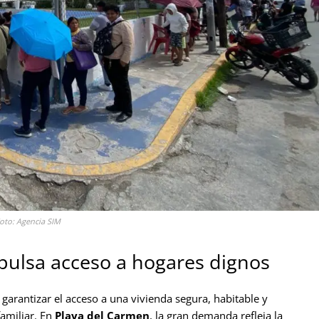
Foto: Agencia SIM
mpulsa acceso a hogares dignos
 garantizar el acceso a una vivienda segura, habitable y
familiar. En
Playa del Carmen
, la gran demanda refleja la