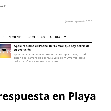
ACTO
jueves, agosto 6, 2026
NTRETENIMIENTO
GAMERS 360
OPINIÓN
Apple redefine el iPhone 18 Pro Max: qué hay detrás de
su evolución
Apple alista el iPhone 18 Pro Max con chip A20 Pro, batería
expandida, cámara de apertura variable y Dynamic Island
reducida. Conoce su evolución clave.
 respuesta en Playa