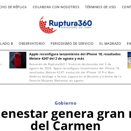
CHO DE RÉPLICA
COLABORA CON NOSOTROS
TÉRMINOS DE USO
CONT
LADO B
OBSERVATORIO
PERIODISMO DE SERVICIO
EL MADRAZO
E
Apple reconfigura lanzamiento del iPhone 18; resultados
Melate 4247 del 2 de agosto y más
or
Resumen de Ruptura360 | Noticias destacadas del 3 de
agosto de 2026: Apple reconfigura lanzamiento del iPhone 18;
resultados Melate 4247; evolución del iPhone 18 Pro Max;
América doblega a Santos Laguna en el Banorte y trámite de la
Pensión Mujeres Bienestar en agosto.
Gobierno
ienestar genera gran
del Carmen