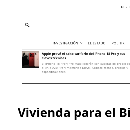
DERE
INVESTIGACIÓN
EL ESTADO
POLITIK
Apple prevé el salto tarifario del iPhone 18 Pro y sus
claves técnicas
El iPhone 18 Pro y Pro Max llegarán con subidas de precio p
el chip A20 Pro y memorias DRAM. Conoce fechas, precios y
especificaciones.
Vivienda para el B