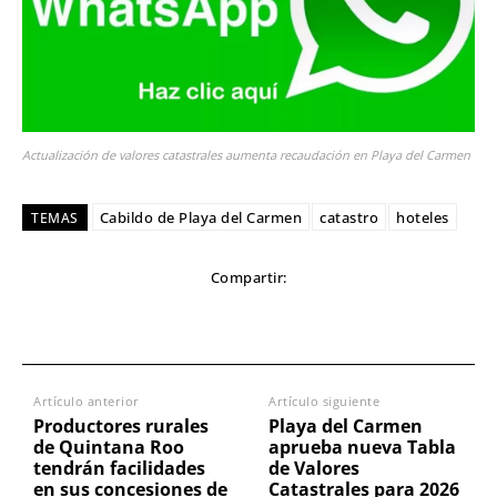
Actualización de valores catastrales aumenta recaudación en Playa del Carmen
Cabildo de Playa del Carmen
catastro
hoteles
TEMAS
Compartir:
Artículo anterior
Artículo siguiente
Productores rurales
Playa del Carmen
de Quintana Roo
aprueba nueva Tabla
tendrán facilidades
de Valores
en sus concesiones de
Catastrales para 2026