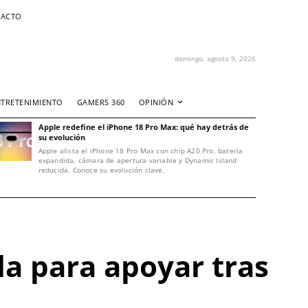
ACTO
domingo, agosto 9, 2026
NTRETENIMIENTO
GAMERS 360
OPINIÓN
Apple redefine el iPhone 18 Pro Max: qué hay detrás de
su evolución
Apple alista el iPhone 18 Pro Max con chip A20 Pro, batería
expandida, cámara de apertura variable y Dynamic Island
reducida. Conoce su evolución clave.
la para apoyar tras