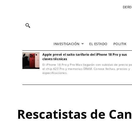
DERE
INVESTIGACIÓN
EL ESTADO
POLITIK
Apple prevé el salto tarifario del iPhone 18 Pro y sus
claves técnicas
El iPhone 18 Pro y Pro Max llegarán con subidas de precio p
el chip A20 Pro y memorias DRAM. Conoce fechas, precios y
especificaciones.
Rescatistas de Can