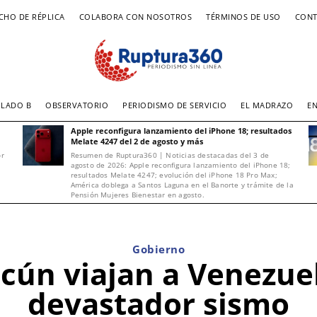
CHO DE RÉPLICA
COLABORA CON NOSOTROS
TÉRMINOS DE USO
CONT
LADO B
OBSERVATORIO
PERIODISMO DE SERVICIO
EL MADRAZO
E
Apple reconfigura lanzamiento del iPhone 18; resultados
Melate 4247 del 2 de agosto y más
or
Resumen de Ruptura360 | Noticias destacadas del 3 de
agosto de 2026: Apple reconfigura lanzamiento del iPhone 18;
resultados Melate 4247; evolución del iPhone 18 Pro Max;
América doblega a Santos Laguna en el Banorte y trámite de la
Pensión Mujeres Bienestar en agosto.
Gobierno
cún viajan a Venezue
devastador sismo