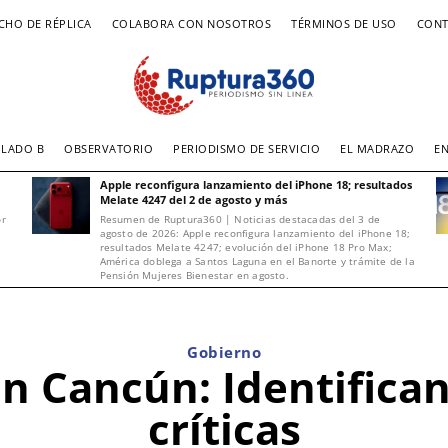
CHO DE RÉPLICA
COLABORA CON NOSOTROS
TÉRMINOS DE USO
CONT
LADO B
OBSERVATORIO
PERIODISMO DE SERVICIO
EL MADRAZO
E
Apple reconfigura lanzamiento del iPhone 18; resultados
Melate 4247 del 2 de agosto y más
or
Resumen de Ruptura360 | Noticias destacadas del 3 de
agosto de 2026: Apple reconfigura lanzamiento del iPhone 18;
resultados Melate 4247; evolución del iPhone 18 Pro Max;
América doblega a Santos Laguna en el Banorte y trámite de la
Pensión Mujeres Bienestar en agosto.
Gobierno
 Cancún: Identifican
críticas