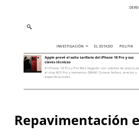
DERE
INVESTIGACIÓN
EL ESTADO
POLITIK
Apple prevé el salto tarifario del iPhone 18 Pro y sus
claves técnicas
El iPhone 18 Pro y Pro Max llegarán con subidas de precio p
el chip A20 Pro y memorias DRAM. Conoce fechas, precios y
especificaciones.
Repavimentación en