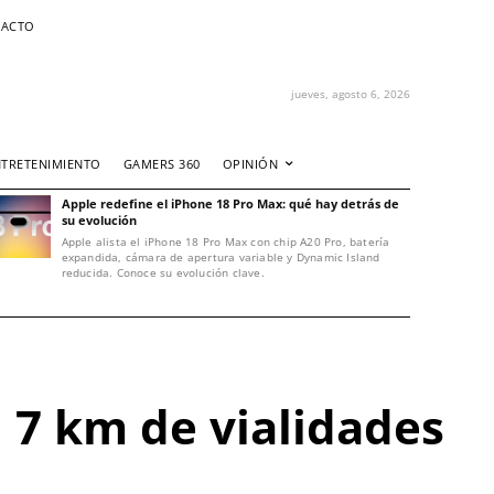
ACTO
jueves, agosto 6, 2026
NTRETENIMIENTO
GAMERS 360
OPINIÓN
Apple redefine el iPhone 18 Pro Max: qué hay detrás de
su evolución
Apple alista el iPhone 18 Pro Max con chip A20 Pro, batería
expandida, cámara de apertura variable y Dynamic Island
reducida. Conoce su evolución clave.
 7 km de vialidades