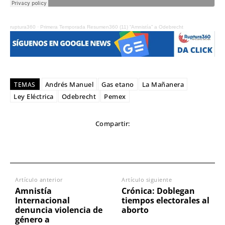
ruptura360
·
Primera Temporada Resumen360 (11) “Amnistía” a Odebrecht
Andrés Manuel
Gas etano
La Mañanera
TEMAS
Ley Eléctrica
Odebrecht
Pemex
Compartir:
Artículo anterior
Artículo siguiente
Amnistía
Crónica: Doblegan
Internacional
tiempos electorales al
denuncia violencia de
aborto
género a