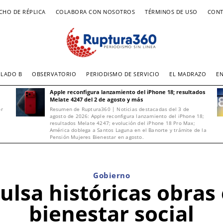
CHO DE RÉPLICA
COLABORA CON NOSOTROS
TÉRMINOS DE USO
CONT
LADO B
OBSERVATORIO
PERIODISMO DE SERVICIO
EL MADRAZO
E
Apple reconfigura lanzamiento del iPhone 18; resultados
Melate 4247 del 2 de agosto y más
or
Resumen de Ruptura360 | Noticias destacadas del 3 de
agosto de 2026: Apple reconfigura lanzamiento del iPhone 18;
resultados Melate 4247; evolución del iPhone 18 Pro Max;
América doblega a Santos Laguna en el Banorte y trámite de la
Pensión Mujeres Bienestar en agosto.
Gobierno
sa históricas obras 
bienestar social