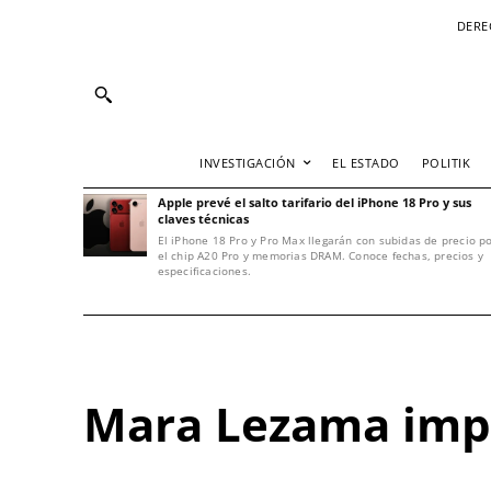
DERE
INVESTIGACIÓN
EL ESTADO
POLITIK
Apple prevé el salto tarifario del iPhone 18 Pro y sus
claves técnicas
El iPhone 18 Pro y Pro Max llegarán con subidas de precio p
el chip A20 Pro y memorias DRAM. Conoce fechas, precios y
especificaciones.
Mara Lezama impul