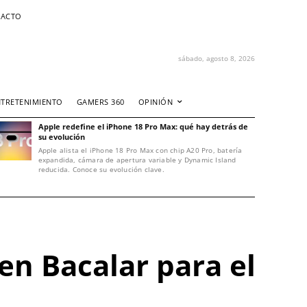
ACTO
sábado, agosto 8, 2026
NTRETENIMIENTO
GAMERS 360
OPINIÓN
Apple redefine el iPhone 18 Pro Max: qué hay detrás de
su evolución
Apple alista el iPhone 18 Pro Max con chip A20 Pro, batería
expandida, cámara de apertura variable y Dynamic Island
reducida. Conoce su evolución clave.
en Bacalar para el