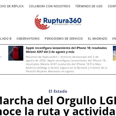
CHO DE RÉPLICA
COLABORA CON NOSOTROS
TÉRMINOS DE USO
CONT
LADO B
OBSERVATORIO
PERIODISMO DE SERVICIO
EL MADRAZO
E
Apple reconfigura lanzamiento del iPhone 18; resultados
Melate 4247 del 2 de agosto y más
or
Resumen de Ruptura360 | Noticias destacadas del 3 de
agosto de 2026: Apple reconfigura lanzamiento del iPhone 18;
resultados Melate 4247; evolución del iPhone 18 Pro Max;
América doblega a Santos Laguna en el Banorte y trámite de la
Pensión Mujeres Bienestar en agosto.
El Estado
 Marcha del Orgullo LG
oce la ruta y activid