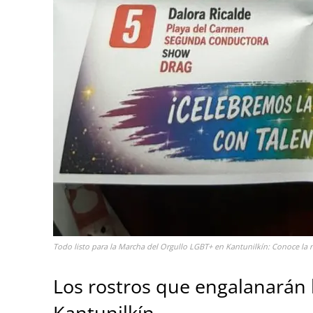
Todo listo para la Marcha del Orgullo LGBT+ en Kantunilkín: Conoce la r
Los rostros que engalanarán 
Kantunilkín