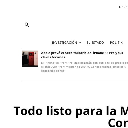
DERE
INVESTIGACIÓN
EL ESTADO
POLITIK
Apple prevé el salto tarifario del iPhone 18 Pro y sus
claves técnicas
El iPhone 18 Pro y Pro Max llegarán con subidas de precio p
el chip A20 Pro y memorias DRAM. Conoce fechas, precios y
especificaciones.
Todo listo para la
Con