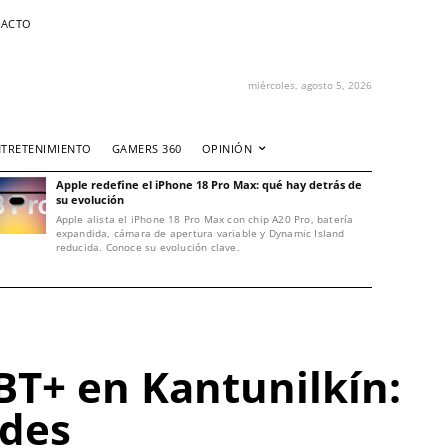
ACTO
miércoles, agosto 5, 2026
NTRETENIMIENTO
GAMERS 360
OPINIÓN
Apple redefine el iPhone 18 Pro Max: qué hay detrás de
su evolución
Apple alista el iPhone 18 Pro Max con chip A20 Pro, batería
expandida, cámara de apertura variable y Dynamic Island
reducida. Conoce su evolución clave.
BT+ en Kantunilkín:
ades