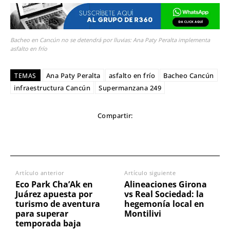
Bacheo en Cancún no se detendrá por lluvias: Ana Paty Peralta implementa
asfalto en frío
Ana Paty Peralta
asfalto en frío
Bacheo Cancún
TEMAS
infraestructura Cancún
Supermanzana 249
Compartir:
Artículo anterior
Artículo siguiente
Eco Park Cha’Ak en
Alineaciones Girona
Juárez apuesta por
vs Real Sociedad: la
turismo de aventura
hegemonía local en
para superar
Montilivi
temporada baja