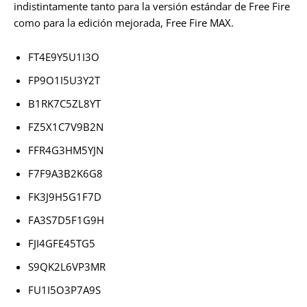
indistintamente tanto para la versión estándar de Free Fire
como para la edición mejorada, Free Fire MAX.
FT4E9Y5U1I3O
FP9O1I5U3Y2T
B1RK7C5ZL8YT
FZ5X1C7V9B2N
FFR4G3HM5YJN
F7F9A3B2K6G8
FK3J9H5G1F7D
FA3S7D5F1G9H
FJI4GFE45TG5
S9QK2L6VP3MR
FU1I5O3P7A9S