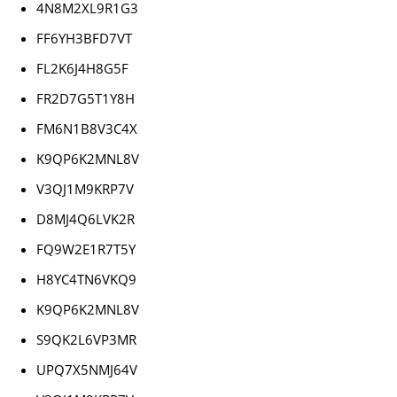
4N8M2XL9R1G3
FF6YH3BFD7VT
FL2K6J4H8G5F
FR2D7G5T1Y8H
FM6N1B8V3C4X
K9QP6K2MNL8V
V3QJ1M9KRP7V
D8MJ4Q6LVK2R
FQ9W2E1R7T5Y
H8YC4TN6VKQ9
K9QP6K2MNL8V
S9QK2L6VP3MR
UPQ7X5NMJ64V