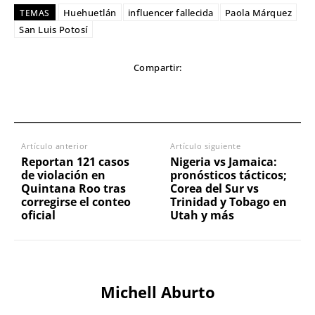
Huehuetlán
influencer fallecida
Paola Márquez
TEMAS
San Luis Potosí
Compartir:
Artículo anterior
Artículo siguiente
Reportan 121 casos
Nigeria vs Jamaica:
de violación en
pronósticos tácticos;
Quintana Roo tras
Corea del Sur vs
corregirse el conteo
Trinidad y Tobago en
oficial
Utah y más
Michell Aburto