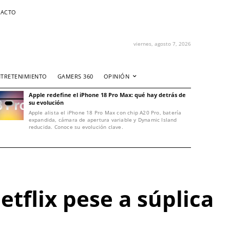
ACTO
viernes, agosto 7, 2026
NTRETENIMIENTO
GAMERS 360
OPINIÓN
Apple redefine el iPhone 18 Pro Max: qué hay detrás de
su evolución
Apple alista el iPhone 18 Pro Max con chip A20 Pro, batería
expandida, cámara de apertura variable y Dynamic Island
reducida. Conoce su evolución clave.
etflix pese a súplica