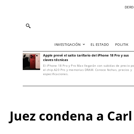
DERE
INVESTIGACIÓN
EL ESTADO
POLITIK
Apple prevé el salto tarifario del iPhone 18 Pro y sus
claves técnicas
El iPhone 18 Pro y Pro Max llegarán con subidas de precio p
el chip A20 Pro y memorias DRAM. Conoce fechas, precios y
especificaciones.
Juez condena a Carl 