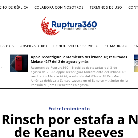
CHO DE RÉPLICA
COLABORA CON NOSOTROS
TÉRMINOS DE USO
CONT
LADO B
OBSERVATORIO
PERIODISMO DE SERVICIO
EL MADRAZO
E
Apple reconfigura lanzamiento del iPhone 18; resultados
Melate 4247 del 2 de agosto y más
or
Resumen de Ruptura360 | Noticias destacadas del 3 de
agosto de 2026: Apple reconfigura lanzamiento del iPhone 18;
resultados Melate 4247; evolución del iPhone 18 Pro Max;
América doblega a Santos Laguna en el Banorte y trámite de la
Pensión Mujeres Bienestar en agosto.
Entretenimiento
Rinsch por estafa a N
de Keanu Reeves