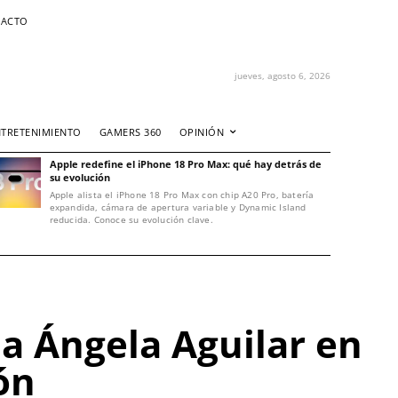
ACTO
jueves, agosto 6, 2026
NTRETENIMIENTO
GAMERS 360
OPINIÓN
Apple redefine el iPhone 18 Pro Max: qué hay detrás de
su evolución
Apple alista el iPhone 18 Pro Max con chip A20 Pro, batería
expandida, cámara de apertura variable y Dynamic Island
reducida. Conoce su evolución clave.
 a Ángela Aguilar en
ión