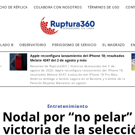
CHO DE RÉPLICA
COLABORA CON NOSOTROS
TÉRMINOS DE USO
CONT
LADO B
OBSERVATORIO
PERIODISMO DE SERVICIO
EL MADRAZO
E
Apple reconfigura lanzamiento del iPhone 18; resultados
Melate 4247 del 2 de agosto y más
or
Resumen de Ruptura360 | Noticias destacadas del 3 de
agosto de 2026: Apple reconfigura lanzamiento del iPhone 18;
resultados Melate 4247; evolución del iPhone 18 Pro Max;
América doblega a Santos Laguna en el Banorte y trámite de la
Pensión Mujeres Bienestar en agosto.
Entretenimiento
n Nodal por “no pelar”
 victoria de la selecc