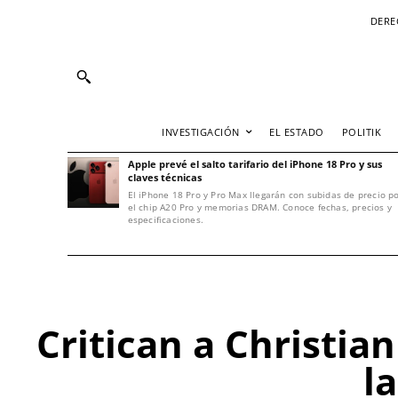
DERE
INVESTIGACIÓN
EL ESTADO
POLITIK
Apple prevé el salto tarifario del iPhone 18 Pro y sus
claves técnicas
El iPhone 18 Pro y Pro Max llegarán con subidas de precio p
el chip A20 Pro y memorias DRAM. Conoce fechas, precios y
especificaciones.
Critican a Christia
la