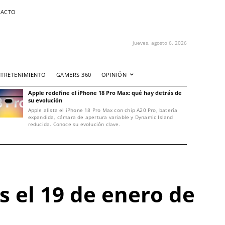
ACTO
jueves, agosto 6, 2026
NTRETENIMIENTO
GAMERS 360
OPINIÓN
Apple redefine el iPhone 18 Pro Max: qué hay detrás de
su evolución
Apple alista el iPhone 18 Pro Max con chip A20 Pro, batería
expandida, cámara de apertura variable y Dynamic Island
reducida. Conoce su evolución clave.
s el 19 de enero de