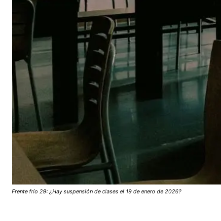
Frente frío 29: ¿Hay suspensión de clases el 19 de enero de 2026?