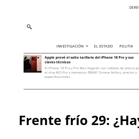
DERE
INVESTIGACIÓN
EL ESTADO
POLITIK
Apple prevé el salto tarifario del iPhone 18 Pro y sus
claves técnicas
El iPhone 18 Pro y Pro Max llegarán con subidas de precio p
el chip A20 Pro y memorias DRAM. Conoce fechas, precios y
especificaciones.
Frente frío 29: ¿H