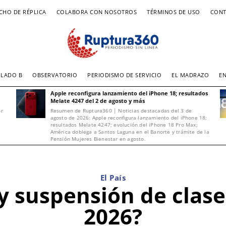
CHO DE RÉPLICA
COLABORA CON NOSOTROS
TÉRMINOS DE USO
CONT
LADO B
OBSERVATORIO
PERIODISMO DE SERVICIO
EL MADRAZO
E
Apple reconfigura lanzamiento del iPhone 18; resultados
Melate 4247 del 2 de agosto y más
or
Resumen de Ruptura360 | Noticias destacadas del 3 de
agosto de 2026: Apple reconfigura lanzamiento del iPhone 18;
resultados Melate 4247; evolución del iPhone 18 Pro Max;
América doblega a Santos Laguna en el Banorte y trámite de la
Pensión Mujeres Bienestar en agosto.
El País
ay suspensión de clase
2026?