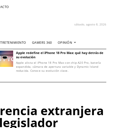
ACTO
sábado, agosto 8, 2026
NTRETENIMIENTO
GAMERS 360
OPINIÓN
Apple redefine el iPhone 18 Pro Max: qué hay detrás de
su evolución
Apple alista el iPhone 18 Pro Max con chip A20 Pro, batería
expandida, cámara de apertura variable y Dynamic Island
reducida. Conoce su evolución clave.
erencia extranjera
legislador