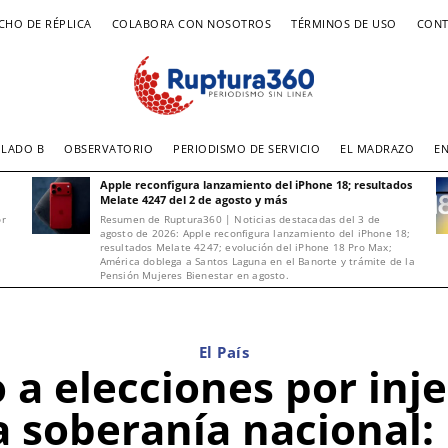
CHO DE RÉPLICA
COLABORA CON NOSOTROS
TÉRMINOS DE USO
CONT
LADO B
OBSERVATORIO
PERIODISMO DE SERVICIO
EL MADRAZO
E
Apple reconfigura lanzamiento del iPhone 18; resultados
Melate 4247 del 2 de agosto y más
or
Resumen de Ruptura360 | Noticias destacadas del 3 de
agosto de 2026: Apple reconfigura lanzamiento del iPhone 18;
resultados Melate 4247; evolución del iPhone 18 Pro Max;
América doblega a Santos Laguna en el Banorte y trámite de la
Pensión Mujeres Bienestar en agosto.
El País
o a elecciones por inj
a soberanía nacional: 