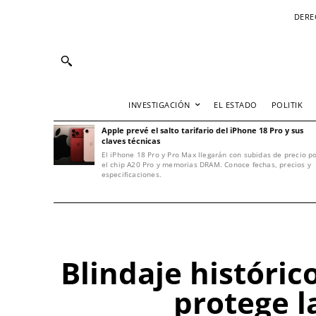
DERE
INVESTIGACIÓN
EL ESTADO
POLITIK
Apple prevé el salto tarifario del iPhone 18 Pro y sus
claves técnicas
El iPhone 18 Pro y Pro Max llegarán con subidas de precio p
el chip A20 Pro y memorias DRAM. Conoce fechas, precios y
especificaciones.
Blindaje históric
protege l