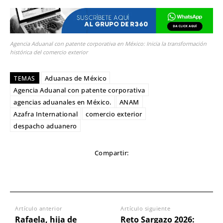
Agencia Aduanal con patente corporativa en México: Inicia la transformación
histórica del comercio exterior
Aduanas de México
TEMAS
Agencia Aduanal con patente corporativa
agencias aduanales en México.
ANAM
Azafra International
comercio exterior
despacho aduanero
Compartir:
Artículo anterior
Artículo siguiente
Rafaela, hija de
Reto Sargazo 2026: