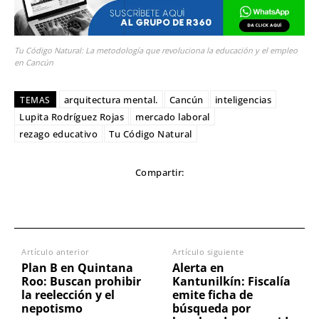
Tu Código Natural: La metodología que revoluciona la educación y el empleo
en Cancún
arquitectura mental.
Cancún
inteligencias
TEMAS
Lupita Rodríguez Rojas
mercado laboral
rezago educativo
Tu Código Natural
Compartir:
Artículo anterior
Artículo siguiente
Plan B en Quintana
Alerta en
Roo: Buscan prohibir
Kantunilkín: Fiscalía
la reelección y el
emite ficha de
nepotismo
búsqueda por