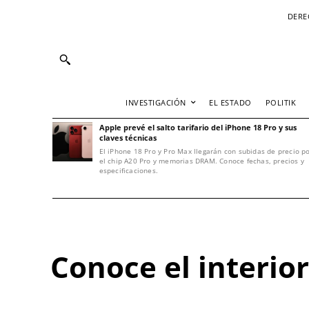
DERE
INVESTIGACIÓN
EL ESTADO
POLITIK
Apple prevé el salto tarifario del iPhone 18 Pro y sus
claves técnicas
El iPhone 18 Pro y Pro Max llegarán con subidas de precio p
el chip A20 Pro y memorias DRAM. Conoce fechas, precios y
especificaciones.
Conoce el interio