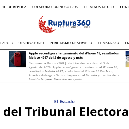
CHO DE RÉPLICA
COLABORA CON NOSOTROS
TÉRMINOS DE USO
CONT
LADO B
OBSERVATORIO
PERIODISMO DE SERVICIO
EL MADRAZO
E
Apple reconfigura lanzamiento del iPhone 18; resultados
Melate 4247 del 2 de agosto y más
or
Resumen de Ruptura360 | Noticias destacadas del 3 de
agosto de 2026: Apple reconfigura lanzamiento del iPhone 18;
resultados Melate 4247; evolución del iPhone 18 Pro Max;
América doblega a Santos Laguna en el Banorte y trámite de la
Pensión Mujeres Bienestar en agosto.
El Estado
r del Tribunal Elector