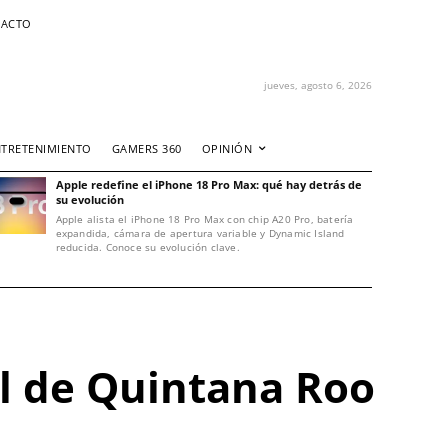
ACTO
jueves, agosto 6, 2026
NTRETENIMIENTO
GAMERS 360
OPINIÓN
Apple redefine el iPhone 18 Pro Max: qué hay detrás de
su evolución
Apple alista el iPhone 18 Pro Max con chip A20 Pro, batería
expandida, cámara de apertura variable y Dynamic Island
reducida. Conoce su evolución clave.
al de Quintana Roo