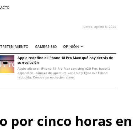
ACTO
jueves, agosto 6, 2026
NTRETENIMIENTO
GAMERS 360
OPINIÓN
Apple redefine el iPhone 18 Pro Max: qué hay detrás de
su evolución
Apple alista el iPhone 18 Pro Max con chip A20 Pro, batería
expandida, cámara de apertura variable y Dynamic Island
reducida. Conoce su evolución clave.
o por cinco horas en