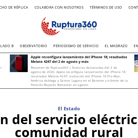
CHO DE RÉPLICA
COLABORA CON NOSOTROS
TÉRMINOS DE USO
CONT
LADO B
OBSERVATORIO
PERIODISMO DE SERVICIO
EL MADRAZO
E
Apple reconfigura lanzamiento del iPhone 18; resultados
Melate 4247 del 2 de agosto y más
or
Resumen de Ruptura360 | Noticias destacadas del 3 de
agosto de 2026: Apple reconfigura lanzamiento del iPhone 18;
resultados Melate 4247; evolución del iPhone 18 Pro Max;
América doblega a Santos Laguna en el Banorte y trámite de la
Pensión Mujeres Bienestar en agosto.
El Estado
 del servicio eléctric
comunidad rural