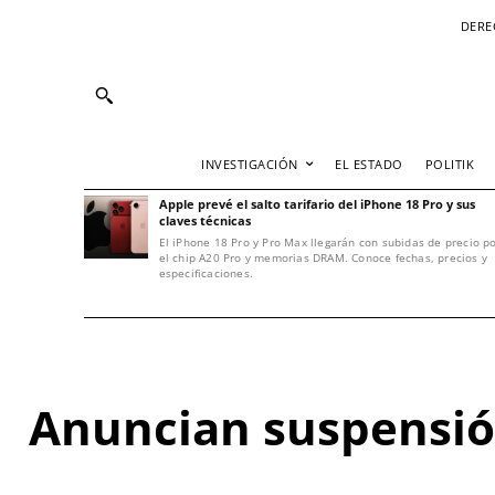
DERE
INVESTIGACIÓN
EL ESTADO
POLITIK
Apple prevé el salto tarifario del iPhone 18 Pro y sus
claves técnicas
El iPhone 18 Pro y Pro Max llegarán con subidas de precio p
el chip A20 Pro y memorias DRAM. Conoce fechas, precios y
especificaciones.
Anuncian suspensión