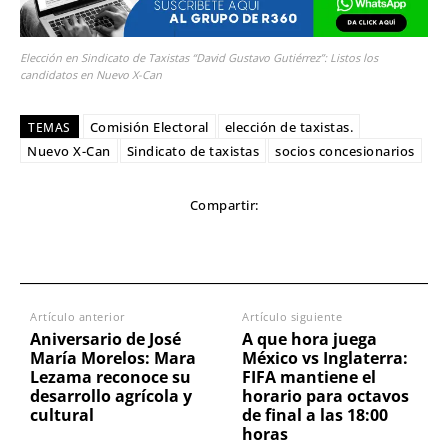
Elección en Sindicato de Taxistas “David Gustavo Gutiérrez”: Listos los
candidatos en Nuevo X-Can
Comisión Electoral
elección de taxistas.
TEMAS
Nuevo X-Can
Sindicato de taxistas
socios concesionarios
Compartir:
Artículo anterior
Artículo siguiente
Aniversario de José
A que hora juega
María Morelos: Mara
México vs Inglaterra:
Lezama reconoce su
FIFA mantiene el
desarrollo agrícola y
horario para octavos
cultural
de final a las 18:00
horas