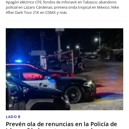
Apagón eléctrico CFE; fondos de Infonavit en Tabasco; abandono
policial en Lázaro Cárdenas; primera onda tropical en México; Nike
After Dark Tour 21K en CDMX y más
LADO B
Prevén ola de renuncias en la Policía de