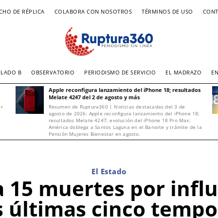
CHO DE RÉPLICA
COLABORA CON NOSOTROS
TÉRMINOS DE USO
CONT
LADO B
OBSERVATORIO
PERIODISMO DE SERVICIO
EL MADRAZO
E
Apple reconfigura lanzamiento del iPhone 18; resultados
Melate 4247 del 2 de agosto y más
or
Resumen de Ruptura360 | Noticias destacadas del 3 de
agosto de 2026: Apple reconfigura lanzamiento del iPhone 18;
resultados Melate 4247; evolución del iPhone 18 Pro Max;
América doblega a Santos Laguna en el Banorte y trámite de la
Pensión Mujeres Bienestar en agosto.
El Estado
15 muertes por influe
s últimas cinco temp