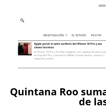
DERE
INVESTIGACIÓN
EL ESTADO
POLITIK
Apple prevé el salto tarifario del iPhone 18 Pro y sus
claves técnicas
El iPhone 18 Pro y Pro Max llegarán con subidas de precio p
el chip A20 Pro y memorias DRAM. Conoce fechas, precios y
especificaciones.
Quintana Roo suma 
de la