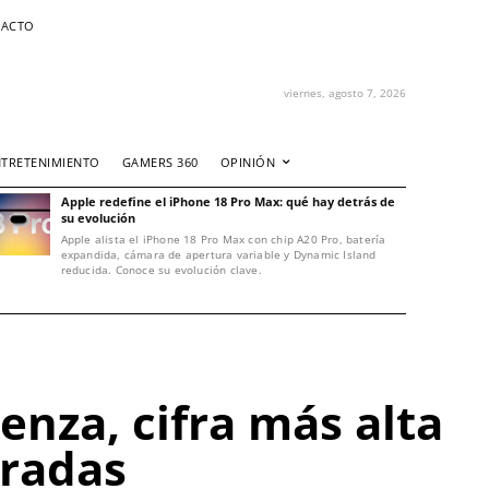
ACTO
viernes, agosto 7, 2026
NTRETENIMIENTO
GAMERS 360
OPINIÓN
Apple redefine el iPhone 18 Pro Max: qué hay detrás de
su evolución
Apple alista el iPhone 18 Pro Max con chip A20 Pro, batería
expandida, cámara de apertura variable y Dynamic Island
reducida. Conoce su evolución clave.
nza, cifra más alta
oradas