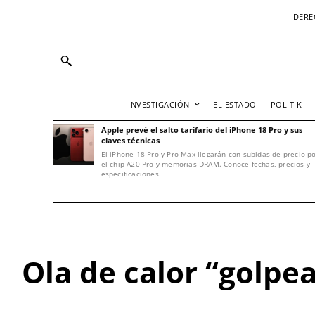
DERE
INVESTIGACIÓN
EL ESTADO
POLITIK
Apple prevé el salto tarifario del iPhone 18 Pro y sus
claves técnicas
El iPhone 18 Pro y Pro Max llegarán con subidas de precio p
el chip A20 Pro y memorias DRAM. Conoce fechas, precios y
especificaciones.
Ola de calor “golpe