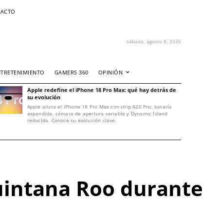
ACTO
sábado, agosto 8, 2026
NTRETENIMIENTO
GAMERS 360
OPINIÓN
Apple redefine el iPhone 18 Pro Max: qué hay detrás de
su evolución
Apple alista el iPhone 18 Pro Max con chip A20 Pro, batería
expandida, cámara de apertura variable y Dynamic Island
reducida. Conoce su evolución clave.
Quintana Roo durante