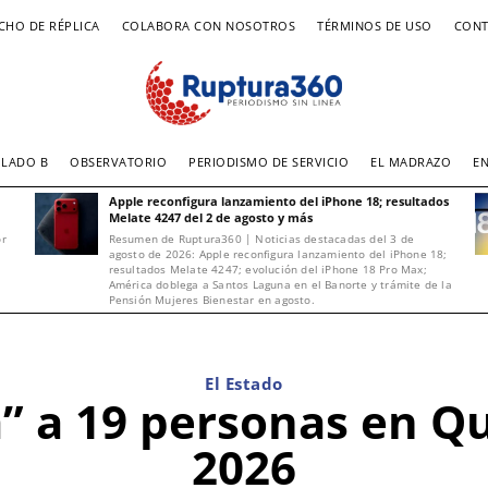
CHO DE RÉPLICA
COLABORA CON NOSOTROS
TÉRMINOS DE USO
CONT
LADO B
OBSERVATORIO
PERIODISMO DE SERVICIO
EL MADRAZO
E
Apple reconfigura lanzamiento del iPhone 18; resultados
Melate 4247 del 2 de agosto y más
or
Resumen de Ruptura360 | Noticias destacadas del 3 de
agosto de 2026: Apple reconfigura lanzamiento del iPhone 18;
resultados Melate 4247; evolución del iPhone 18 Pro Max;
América doblega a Santos Laguna en el Banorte y trámite de la
Pensión Mujeres Bienestar en agosto.
El Estado
a” a 19 personas en 
2026