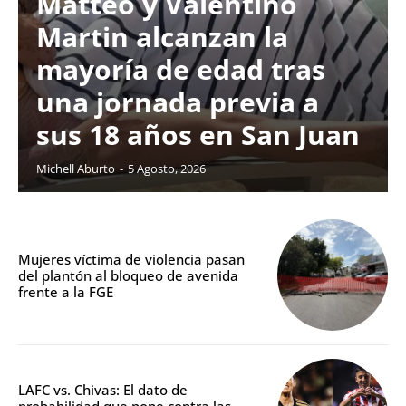
Matteo y Valentino
Martin alcanzan la
mayoría de edad tras
una jornada previa a
sus 18 años en San Juan
Michell Aburto
-
5 Agosto, 2026
Mujeres víctima de violencia pasan
del plantón al bloqueo de avenida
frente a la FGE
LAFC vs. Chivas: El dato de
probabilidad que pone contra las