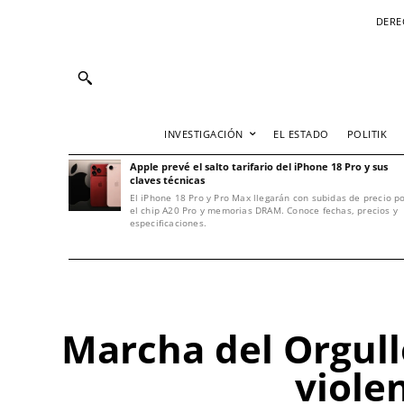
DERE
INVESTIGACIÓN
EL ESTADO
POLITIK
Apple prevé el salto tarifario del iPhone 18 Pro y sus
claves técnicas
El iPhone 18 Pro y Pro Max llegarán con subidas de precio p
el chip A20 Pro y memorias DRAM. Conoce fechas, precios y
especificaciones.
Marcha del Orgull
viole