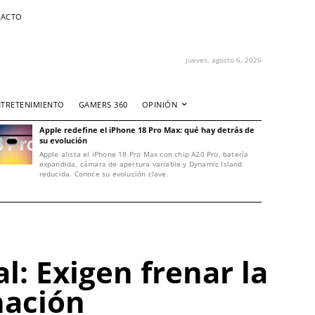
ACTO
jueves, agosto 6, 2026
NTRETENIMIENTO
GAMERS 360
OPINIÓN
Apple redefine el iPhone 18 Pro Max: qué hay detrás de
su evolución
Apple alista el iPhone 18 Pro Max con chip A20 Pro, batería
expandida, cámara de apertura variable y Dynamic Island
reducida. Conoce su evolución clave.
: Exigen frenar la
nación