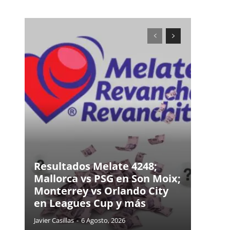
Resultados Melate 4248;
Mallorca vs PSG en Son Moix;
Monterrey vs Orlando City
en Leagues Cup y más
Javier Casillas
-
6 Agosto, 2026