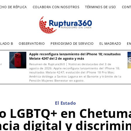
CHO DE RÉPLICA
COLABORA CON NOSOTROS
TÉRMINOS DE USO
CONT
LADO B
OBSERVATORIO
PERIODISMO DE SERVICIO
EL MADRAZO
E
Apple reconfigura lanzamiento del iPhone 18; resultados
Melate 4247 del 2 de agosto y más
or
Resumen de Ruptura360 | Noticias destacadas del 3 de
agosto de 2026: Apple reconfigura lanzamiento del iPhone 18;
resultados Melate 4247; evolución del iPhone 18 Pro Max;
América doblega a Santos Laguna en el Banorte y trámite de la
Pensión Mujeres Bienestar en agosto.
El Estado
o LGBTQ+ en Chetumal
ncia digital y discrimi