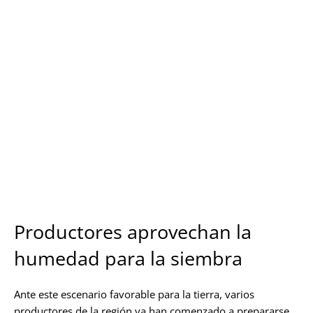
Las precipitaciones en el norte del estado ayudan a
reducir el riesgo de incendios forestales y mitigan las
altas temperaturas. Foto: Raúl Balam.
Productores aprovechan la
humedad para la siembra
Ante este escenario favorable para la tierra, varios
productores de la región ya han comenzado a prepararse