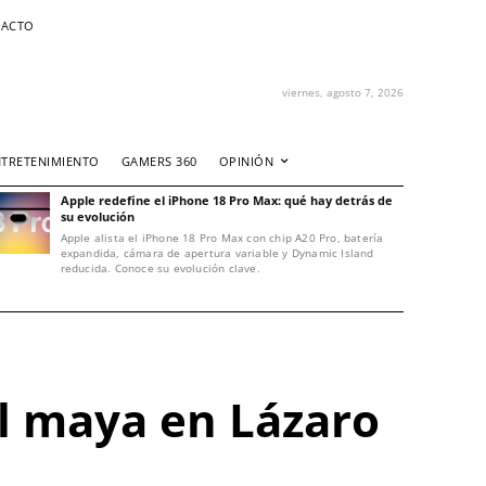
ACTO
viernes, agosto 7, 2026
NTRETENIMIENTO
GAMERS 360
OPINIÓN
Apple redefine el iPhone 18 Pro Max: qué hay detrás de
su evolución
Apple alista el iPhone 18 Pro Max con chip A20 Pro, batería
expandida, cámara de apertura variable y Dynamic Island
reducida. Conoce su evolución clave.
l maya en Lázaro