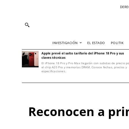
DERE
INVESTIGACIÓN
EL ESTADO
POLITIK
Apple prevé el salto tarifario del iPhone 18 Pro y sus
claves técnicas
El iPhone 18 Pro y Pro Max llegarán con subidas de precio p
el chip A20 Pro y memorias DRAM. Conoce fechas, precios y
especificaciones.
Reconocen a pri