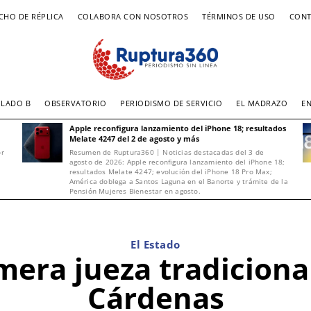
CHO DE RÉPLICA
COLABORA CON NOSOTROS
TÉRMINOS DE USO
CONT
LADO B
OBSERVATORIO
PERIODISMO DE SERVICIO
EL MADRAZO
E
Apple reconfigura lanzamiento del iPhone 18; resultados
Melate 4247 del 2 de agosto y más
or
Resumen de Ruptura360 | Noticias destacadas del 3 de
agosto de 2026: Apple reconfigura lanzamiento del iPhone 18;
resultados Melate 4247; evolución del iPhone 18 Pro Max;
América doblega a Santos Laguna en el Banorte y trámite de la
Pensión Mujeres Bienestar en agosto.
El Estado
mera jueza tradiciona
Cárdenas