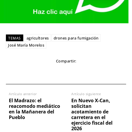
agricultores
drones para fumigación
TEMAS
José María Morelos
Compartir:
Artículo anterior
Artículo siguiente
El Madrazo: el
En Nuevo X-Can,
reacomodo mediático
solicitan
en la Mañanera del
acotamiento de
Pueblo
carretera en el
ejercicio fiscal del
2026