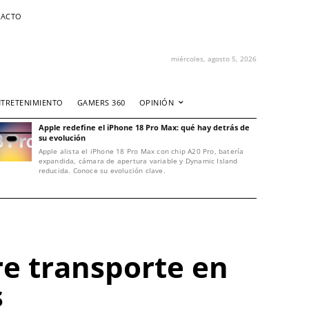
ACTO
miércoles, agosto 5, 2026
NTRETENIMIENTO
GAMERS 360
OPINIÓN
Apple redefine el iPhone 18 Pro Max: qué hay detrás de
su evolución
Apple alista el iPhone 18 Pro Max con chip A20 Pro, batería
expandida, cámara de apertura variable y Dynamic Island
reducida. Conoce su evolución clave.
e transporte en
s