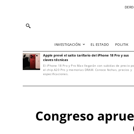
DERE
INVESTIGACIÓN
EL ESTADO
POLITIK
Apple prevé el salto tarifario del iPhone 18 Pro y sus
claves técnicas
El iPhone 18 Pro y Pro Max llegarán con subidas de precio p
el chip A20 Pro y memorias DRAM. Conoce fechas, precios y
especificaciones.
Congreso aprue