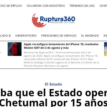
CHO DE RÉPLICA
COLABORA CON NOSOTROS
TÉRMINOS DE USO
CONT
LADO B
OBSERVATORIO
PERIODISMO DE SERVICIO
EL MADRAZO
E
Apple reconfigura lanzamiento del iPhone 18; resultados
Melate 4247 del 2 de agosto y más
or
Resumen de Ruptura360 | Noticias destacadas del 3 de
agosto de 2026: Apple reconfigura lanzamiento del iPhone 18;
resultados Melate 4247; evolución del iPhone 18 Pro Max;
América doblega a Santos Laguna en el Banorte y trámite de la
Pensión Mujeres Bienestar en agosto.
El Estado
ba que el Estado oper
Chetumal por 15 año