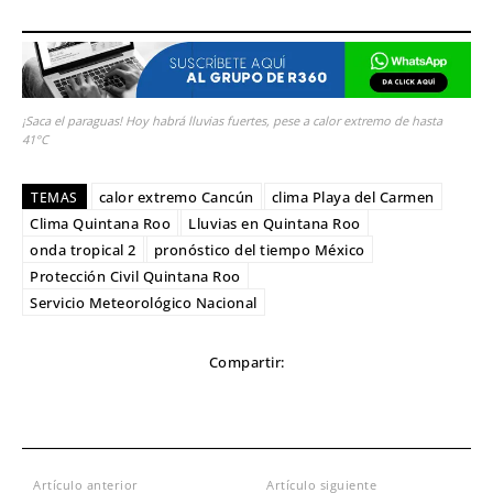
¡Saca el paraguas! Hoy habrá lluvias fuertes, pese a calor extremo de hasta
41°C
calor extremo Cancún
clima Playa del Carmen
TEMAS
Clima Quintana Roo
Lluvias en Quintana Roo
onda tropical 2
pronóstico del tiempo México
Protección Civil Quintana Roo
Servicio Meteorológico Nacional
Compartir:
Artículo anterior
Artículo siguiente