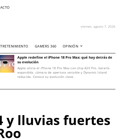
ACTO
viernes, agosto 7, 2026
NTRETENIMIENTO
GAMERS 360
OPINIÓN
Apple redefine el iPhone 18 Pro Max: qué hay detrás de
su evolución
Apple alista el iPhone 18 Pro Max con chip A20 Pro, batería
expandida, cámara de apertura variable y Dynamic Island
reducida. Conoce su evolución clave.
 y lluvias fuertes
 Roo