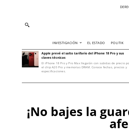
DERE
INVESTIGACIÓN
EL ESTADO
POLITIK
Apple prevé el salto tarifario del iPhone 18 Pro y sus
claves técnicas
El iPhone 18 Pro y Pro Max llegarán con subidas de precio p
el chip A20 Pro y memorias DRAM. Conoce fechas, precios y
especificaciones.
¡No bajes la guar
afe