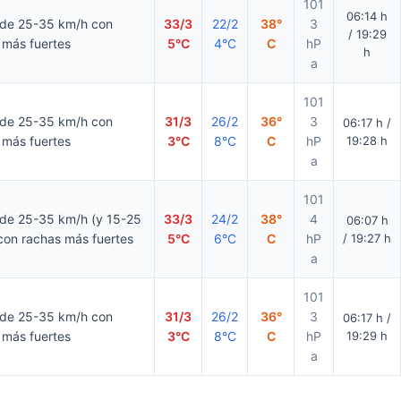
101
06:14 h
 de 25-35 km/h con
33/3
22/2
38°
3
/ 19:29
 más fuertes
5°C
4°C
C
hP
h
a
101
 de 25-35 km/h con
31/3
26/2
36°
3
06:17 h /
 más fuertes
3°C
8°C
C
hP
19:28 h
a
101
 de 25-35 km/h (y 15-25
33/3
24/2
38°
4
06:07 h
con rachas más fuertes
5°C
6°C
C
hP
/ 19:27 h
a
101
 de 25-35 km/h con
31/3
26/2
36°
3
06:17 h /
 más fuertes
3°C
8°C
C
hP
19:29 h
a