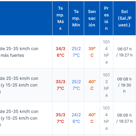
Te
Pr
Te
Sen
Sol
mp.
es
o
mp.
sac
(Sal./P
Má
ió
Mín
ión
uest.)
x
n
101
 de 25-35 km/h con
34/3
25/2
39°
4
06:07 h
 más fuertes
6°C
7°C
C
hP
/ 19:27 h
a
101
 de 25-35 km/h con
06:08 h
35/3
25/2
40°
3
 (y 15-25 km/h con
/ 19:30
7°C
7°C
C
hP
h
)
a
101
 de 25-35 km/h con
35/3
24/2
40°
4
06:06 h
 (y 15-25 km/h con
7°C
6°C
C
hP
/ 19:27 h
)
a