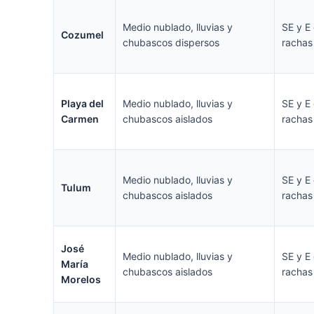
Medio nublado, lluvias y
SE y E
Cozumel
chubascos dispersos
rachas
Playa del
Medio nublado, lluvias y
SE y E
Carmen
chubascos aislados
rachas
Medio nublado, lluvias y
SE y E
Tulum
chubascos aislados
rachas
José
Medio nublado, lluvias y
SE y E
María
chubascos aislados
rachas
Morelos