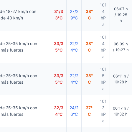
101
06:07 h
 de 18-27 km/h con
31/3
27/2
38°
4
/ 19:25
 de 40 km/h
3°C
9°C
C
hP
h
a
101
 de 25-35 km/h con
33/3
22/2
38°
4
06:09 h
 más fuertes
5°C
4°C
C
hP
/ 19:27 h
a
101
 de 25-35 km/h con
33/3
22/2
38°
5
06:11 h /
 más fuertes
5°C
4°C
C
hP
19:28 h
a
101
 de 25-35 km/h con
32/3
24/2
37°
3
06:17 h /
 más fuertes
4°C
6°C
C
hP
19:32 h
a