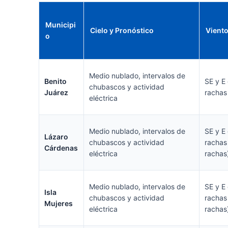
Municipi
Cielo y Pronóstico
Vient
o
Medio nublado, intervalos de
Benito
SE y E
chubascos y actividad
Juárez
rachas
eléctrica
Medio nublado, intervalos de
SE y E
Lázaro
chubascos y actividad
rachas
Cárdenas
eléctrica
rachas
Medio nublado, intervalos de
SE y E
Isla
chubascos y actividad
rachas
Mujeres
eléctrica
rachas