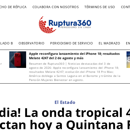
CHO DE RÉPLICA
COLABORA CON NOSOTROS
TÉRMINOS DE USO
CONT
LADO B
OBSERVATORIO
PERIODISMO DE SERVICIO
EL MADRAZO
E
Apple reconfigura lanzamiento del iPhone 18; resultados
Melate 4247 del 2 de agosto y más
or
Resumen de Ruptura360 | Noticias destacadas del 3 de
agosto de 2026: Apple reconfigura lanzamiento del iPhone 18;
resultados Melate 4247; evolución del iPhone 18 Pro Max;
América doblega a Santos Laguna en el Banorte y trámite de la
Pensión Mujeres Bienestar en agosto.
El Estado
dia! La onda tropical 4
ctan hoy a Quintana