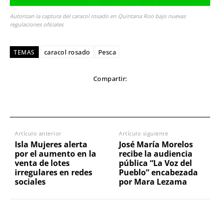
Autorizan la captura del caracol rosado en Quintana Roo bajo nuevas
regulaciones oficiales
caracol rosado
Pesca
TEMAS
Compartir:
Artículo anterior
Artículo siguiente
Isla Mujeres alerta
José María Morelos
por el aumento en la
recibe la audiencia
venta de lotes
pública “La Voz del
irregulares en redes
Pueblo” encabezada
sociales
por Mara Lezama