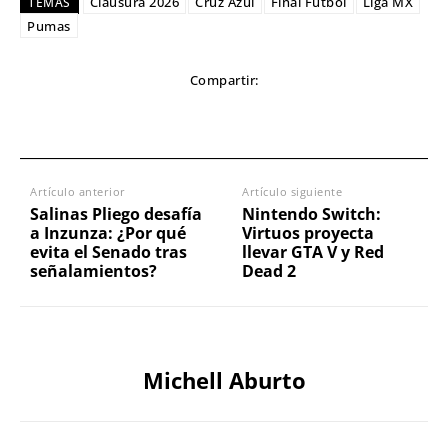
Clausura 2026
Cruz Azul
Final Fútbol
Liga MX
TEMAS
Pumas
Compartir:
Artículo anterior
Artículo siguiente
Salinas Pliego desafía
Nintendo Switch:
a Inzunza: ¿Por qué
Virtuos proyecta
evita el Senado tras
llevar GTA V y Red
señalamientos?
Dead 2
Michell Aburto