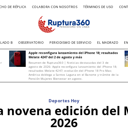
CHO DE RÉPLICA
COLABORA CON NOSOTROS
TÉRMINOS DE USO
CONT
LADO B
OBSERVATORIO
PERIODISMO DE SERVICIO
EL MADRAZO
E
Apple reconfigura lanzamiento del iPhone 18; resultados
Melate 4247 del 2 de agosto y más
or
Resumen de Ruptura360 | Noticias destacadas del 3 de
agosto de 2026: Apple reconfigura lanzamiento del iPhone 18;
resultados Melate 4247; evolución del iPhone 18 Pro Max;
América doblega a Santos Laguna en el Banorte y trámite de la
Pensión Mujeres Bienestar en agosto.
Deportes Hoy
a novena edición del
2026