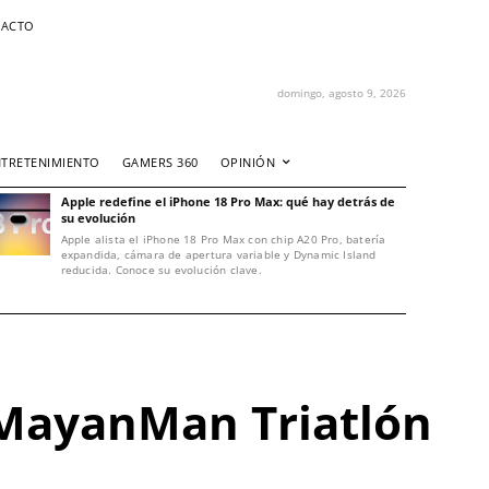
ACTO
domingo, agosto 9, 2026
NTRETENIMIENTO
GAMERS 360
OPINIÓN
Apple redefine el iPhone 18 Pro Max: qué hay detrás de
su evolución
Apple alista el iPhone 18 Pro Max con chip A20 Pro, batería
expandida, cámara de apertura variable y Dynamic Island
reducida. Conoce su evolución clave.
 MayanMan Triatlón