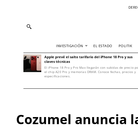
DERE
INVESTIGACIÓN
EL ESTADO
POLITIK
Apple prevé el salto tarifario del iPhone 18 Pro y sus
claves técnicas
El iPhone 18 Pro y Pro Max llegarán con subidas de precio p
el chip A20 Pro y memorias DRAM. Conoce fechas, precios y
especificaciones.
Cozumel anuncia l