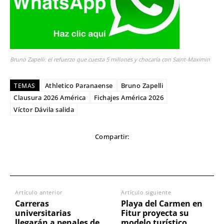
Bruno Zapelli: el refuerzo que cuesta 5 millones y chocaría con Saint-Maximin
Athletico Paranaense
Bruno Zapelli
TEMAS
Clausura 2026 América
Fichajes América 2026
Víctor Dávila salida
Compartir:
Artículo anterior
Artículo siguiente
Carreras
Playa del Carmen en
universitarias
Fitur proyecta su
llegarán a penales de
modelo turístico