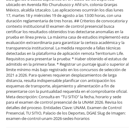
ubicado en Avenida Río Churubusco y Añil s/n, colonia Granjas
México, alcaldía Iztacalco. Las aplicaciones ocurrirán los días lunes
17, martes 18 y miércoles 19 de agosto a las 13:00 horas, con una
duración reglamentaria de tres horas. ## Criterios de convocatoria y
contexto institucional El examen de control presencial busca
certificar los resultados obtenidos tras detectarse anomalías en la
prueba en línea previa. La máxima casa de estudios implementó esta
evaluación extraordinaria para garantizar la certeza académica y la
transparencia institucional. La medida responde a fallas técnicas
detectadas en la plataforma de aplicación remota Territorium Life.
Requisitos para presentar la prueba: * Haber obtenido el estatus de
admitido en la primera fase. * Registrar un puntaje igual o superior al
límite mínimo más bajo registrado en los concursos de selección de
2021 a 2026. Para quienes requieran desplazamientos de larga
distancia, resulta indispensable planificar con anticipación los
esquemas de transporte, alojamiento y alimentación a fin de
presentarse con la puntualidad requerida en el comprobante oficial.
Meta descripción: Consulta en "TU SITIO" la fecha, horario y sede
para el examen de control presencial de la UNAM 2026. Revisa los
detalles del proceso. Entidades Clave: UNAM, Examen de Control
Presencial, TU SITIO, Palacio de los Deportes, DGAE Slug de Imagen:
examen-de-control-unam-2026-sedes-horarios