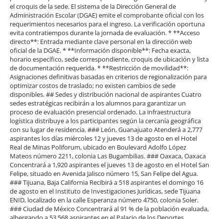
el croquis de la sede. El sistema de la Dirección General de
Administración Escolar (DGAE) emite el comprobante oficial con los
requerimientos necesarios para el ingreso. La verificación oportuna
evita contratiempos durante la jornada de evaluación. * **Acceso
directo**: Entrada mediante clave personal en la dirección web
oficial de la DGAE. * **Información disponible**: Fecha exacta,
horario específico, sede correspondiente, croquis de ubicación y lista
de documentación requerida. * **Restricción de movilidad**:
Asignaciones definitivas basadas en criterios de regionalización para
optimizar costos de traslado; no existen cambios de sede
disponibles. ## Sedes y distribución nacional de aspirantes Cuatro
sedes estratégicas recibirán a los alumnos para garantizar un
proceso de evaluación presencial ordenado. La infraestructura
logística distribuye a los participantes según la cercanía geográfica
con su lugar de residencia. ### León, Guanajuato Atenderá a 2,777
aspirantes los días miércoles 12 y jueves 13 de agosto en el Hotel
Real de Minas Poliforum, ubicado en Boulevard Adolfo López
Mateos número 2211, colonia Las Bugambilias. ### Oaxaca, Oaxaca
Concentrará a 1,920 aspirantes el jueves 13 de agosto en el Hotel San
Felipe, situado en Avenida Jalisco número 15, San Felipe del Agua.
### Tijuana, Baja California Recibirá a 518 aspirantes el domingo 16
de agosto en el Instituto de Investigaciones Jurídicas, sede Tijuana
ENID, localizado en la calle Esperanza número 4750, colonia Soler.
### Ciudad de México Concentrará al 91 % de la población evaluada,
albergando a 53,568 aspirantes en el Palacio de los Deportes,