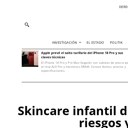
DERE
INVESTIGACIÓN
EL ESTADO
POLITIK
Apple prevé el salto tarifario del iPhone 18 Pro y sus
claves técnicas
El iPhone 18 Pro y Pro Max llegarán con subidas de precio p
el chip A20 Pro y memorias DRAM. Conoce fechas, precios y
especificaciones.
Skincare infantil 
riesgos 