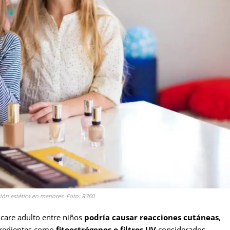
sión estética en menores. Foto: R360
incare adulto entre niños
podría causar reacciones cutáneas
,
gredientes como
fitoestrógenos o filtros UV
considerados