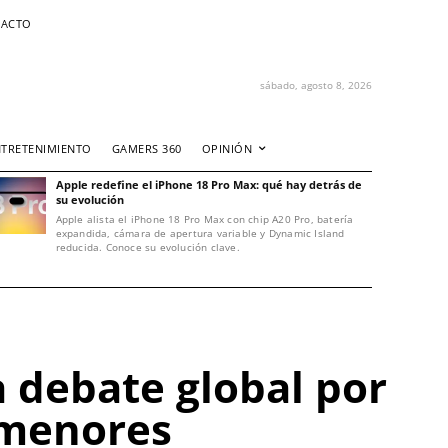
ACTO
sábado, agosto 8, 2026
NTRETENIMIENTO
GAMERS 360
OPINIÓN
Apple redefine el iPhone 18 Pro Max: qué hay detrás de
su evolución
Apple alista el iPhone 18 Pro Max con chip A20 Pro, batería
expandida, cámara de apertura variable y Dynamic Island
reducida. Conoce su evolución clave.
a debate global por
n menores