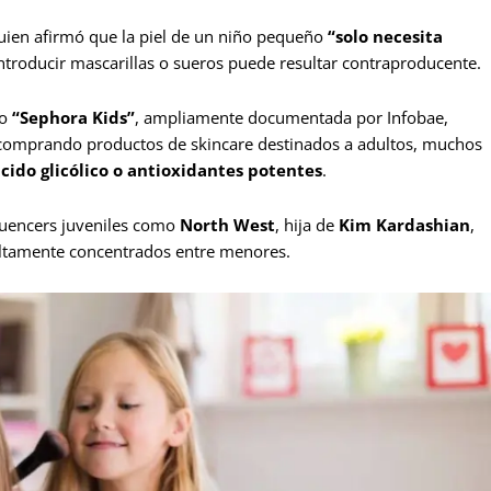
quien afirmó que la piel de un niño pequeño
“solo necesita
ntroducir mascarillas o sueros puede resultar contraproducente.
o
“Sephora Kids”
, ampliamente documentada por Infobae,
 comprando productos de skincare destinados a adultos, muchos
cido glicólico o antioxidantes potentes
.
luencers juveniles como
North West
, hija de
Kim Kardashian
,
altamente concentrados entre menores.