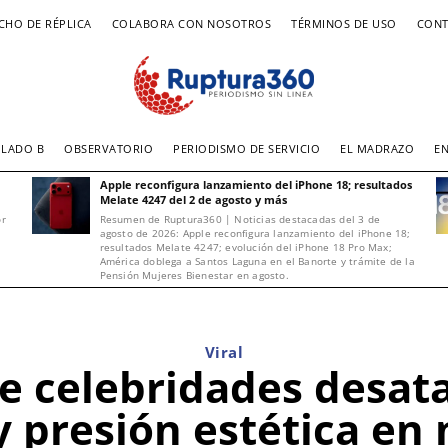
CHO DE RÉPLICA
COLABORA CON NOSOTROS
TÉRMINOS DE USO
CONT
LADO B
OBSERVATORIO
PERIODISMO DE SERVICIO
EL MADRAZO
E
Apple reconfigura lanzamiento del iPhone 18; resultados
Melate 4247 del 2 de agosto y más
or
Resumen de Ruptura360 | Noticias destacadas del 3 de
agosto de 2026: Apple reconfigura lanzamiento del iPhone 18;
resultados Melate 4247; evolución del iPhone 18 Pro Max;
América doblega a Santos Laguna en el Banorte y trámite de la
Pensión Mujeres Bienestar en agosto.
Viral
de celebridades desat
y presión estética e