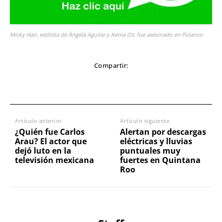
Micky Hair, estilista de Ángela Aguilar y Kenia Os, fue asesinado en Polanco
Compartir:
Artículo anterior
Artículo siguiente
¿Quién fue Carlos
Alertan por descargas
Arau? El actor que
eléctricas y lluvias
dejó luto en la
puntuales muy
televisión mexicana
fuertes en Quintana
Roo