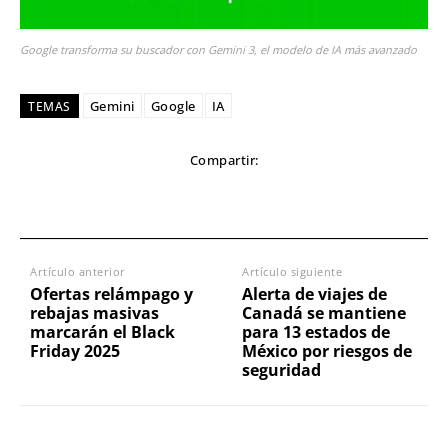
Google transforma su buscador con Gemini 3, el modelo de IA más avanzado
Gemini
Google
IA
TEMAS
Compartir:
Artículo anterior
Artículo siguiente
Ofertas relámpago y
Alerta de viajes de
rebajas masivas
Canadá se mantiene
marcarán el Black
para 13 estados de
Friday 2025
México por riesgos de
seguridad