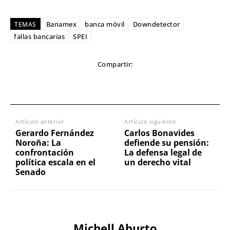
Banamex
banca móvil
Downdetector
TEMAS
fallas bancarias
SPEI
Compartir:
Artículo anterior
Artículo siguiente
Gerardo Fernández
Carlos Bonavides
Noroña: La
defiende su pensión:
confrontación
La defensa legal de
política escala en el
un derecho vital
Senado
Michell Aburto