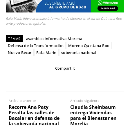
Rafa Marín lidera asamblea informativa de Morena en el sur de Quintana Roo
ante productores agrícolas
asamblea informativa Morena
TEMAS
Defensa de la Transformación
Morena Quintana Roo
Nuevo Bécar
Rafa Marín
soberanía nacional
Compartir:
Artículo anterior
Artículo siguiente
Recorre Ana Paty
Claudia Sheinbaum
Peralta las calles de
entrega Viviendas
Bacalar en defensa de
para el Bienestar en
la soberanía nacional
Morelia