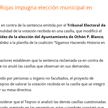
 Rojas impugna elección municipal en
en contra de la sentencia emitida por el
Tribunal Electoral de
 nulidad de la votación recibida en una casilla, que modificó el
lidez de la elección del Ayuntamiento de Othón P. Blanco
,
lidez a la planilla de la coalición “Sigamos Haciendo Historia en
 actores establecen que la sentencia reclamada va en contra de
que no anuló las casillas que observan en sus demandas.
ido por personas u órgano no facultados, el proyecto de
eqroo de valorar la votación recibida en la casilla que se integró
r su mesa directiva.
iderar que el Teqroo sí analizó las demás casillas cuestionadas
iado asentado en las respectivas actas y también constató que