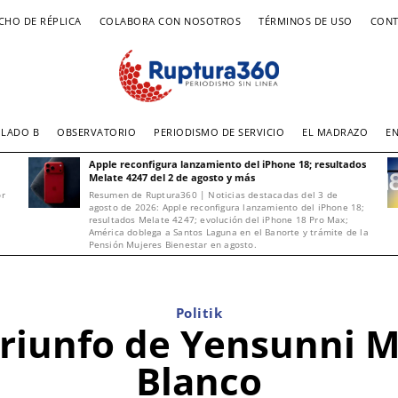
CHO DE RÉPLICA
COLABORA CON NOSOTROS
TÉRMINOS DE USO
CONT
LADO B
OBSERVATORIO
PERIODISMO DE SERVICIO
EL MADRAZO
E
Apple reconfigura lanzamiento del iPhone 18; resultados
Melate 4247 del 2 de agosto y más
or
Resumen de Ruptura360 | Noticias destacadas del 3 de
agosto de 2026: Apple reconfigura lanzamiento del iPhone 18;
resultados Melate 4247; evolución del iPhone 18 Pro Max;
América doblega a Santos Laguna en el Banorte y trámite de la
Pensión Mujeres Bienestar en agosto.
Politik
triunfo de Yensunni M
Blanco