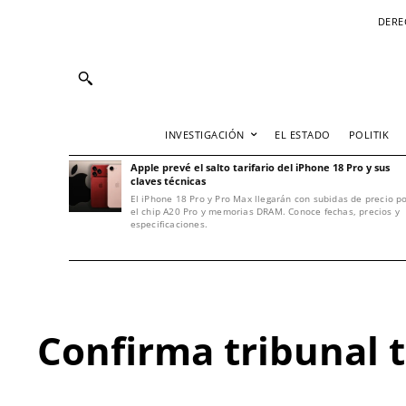
DERE
INVESTIGACIÓN
EL ESTADO
POLITIK
Apple prevé el salto tarifario del iPhone 18 Pro y sus
claves técnicas
El iPhone 18 Pro y Pro Max llegarán con subidas de precio p
el chip A20 Pro y memorias DRAM. Conoce fechas, precios y
especificaciones.
Confirma tribunal 