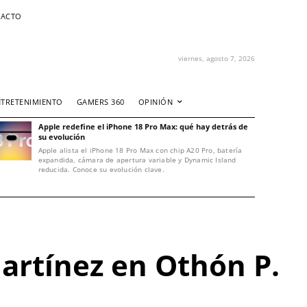
ACTO
viernes, agosto 7, 2026
NTRETENIMIENTO
GAMERS 360
OPINIÓN
Apple redefine el iPhone 18 Pro Max: qué hay detrás de
su evolución
Apple alista el iPhone 18 Pro Max con chip A20 Pro, batería
expandida, cámara de apertura variable y Dynamic Island
reducida. Conoce su evolución clave.
artínez en Othón P.